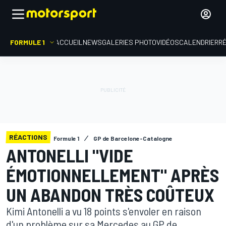
FORMULE 1
ACCUEIL
NEWS
GALERIES PHOTO
VIDÉOS
CALENDRIER
R
RÉACTIONS
Formule 1
GP de Barcelone-Catalogne
ANTONELLI "VIDE
ÉMOTIONNELLEMENT" APRÈS
UN ABANDON TRÈS COÛTEUX
Kimi Antonelli a vu 18 points s'envoler en raison
d'un problème sur sa Mercedes au GP de