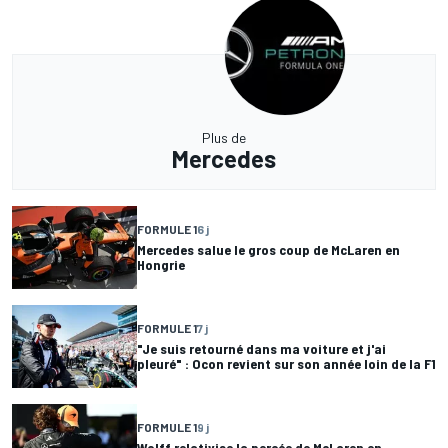
Plus de
Mercedes
FORMULE 1
6 j
Mercedes salue le gros coup de McLaren en
Hongrie
FORMULE 1
7 j
"Je suis retourné dans ma voiture et j'ai
pleuré" : Ocon revient sur son année loin de la F1
FORMULE 1
9 j
Wolff relativise la percée de McLaren en