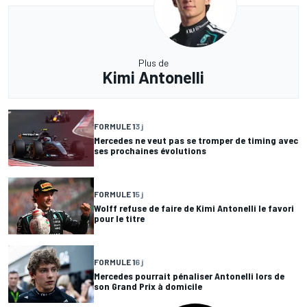
Plus de
Kimi Antonelli
FORMULE 1
3 j
Mercedes ne veut pas se tromper de timing avec
ses prochaines évolutions
FORMULE 1
5 j
Wolff refuse de faire de Kimi Antonelli le favori
pour le titre
FORMULE 1
6 j
Mercedes pourrait pénaliser Antonelli lors de
son Grand Prix à domicile