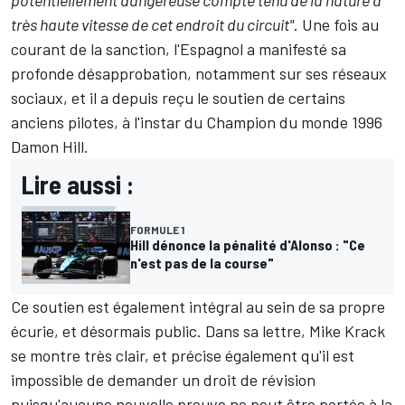
potentiellement dangereuse compte tenu de la nature à
très haute vitesse de cet endroit du circuit"
. Une fois au
courant de la sanction, l'Espagnol a manifesté sa
profonde désapprobation, notamment sur ses réseaux
sociaux, et il a depuis reçu le soutien de certains
anciens pilotes, à l'instar du Champion du monde 1996
Damon Hill
.
Lire aussi :
FORMULE 1
Hill dénonce la pénalité d'Alonso : "Ce
n'est pas de la course"
Ce soutien est également intégral au sein de sa propre
écurie, et désormais public. Dans sa lettre, Mike Krack
se montre très clair, et précise également qu'il est
impossible de demander un droit de révision
puisqu'aucune nouvelle preuve ne peut être portée à la