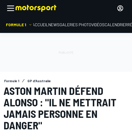
FORMULE 1
ACCUEIL
NEWS
GALERIES PHOTO
VIDÉOS
CALENDRIER
R
Formule 1
GP d'Australie
ASTON MARTIN DÉFEND
ALONSO : "IL NE METTRAIT
JAMAIS PERSONNE EN
DANGER"