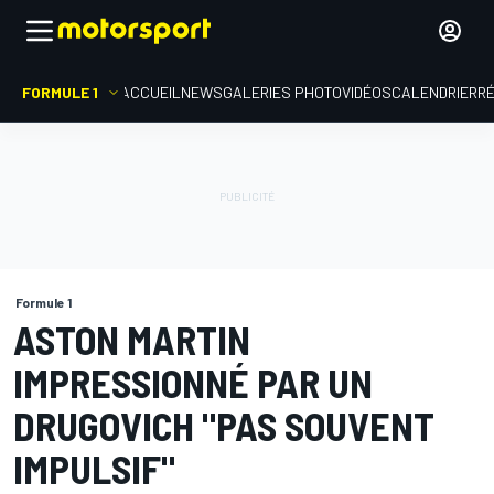
FORMULE 1
ACCUEIL
NEWS
GALERIES PHOTO
VIDÉOS
CALENDRIER
R
Formule 1
ASTON MARTIN
IMPRESSIONNÉ PAR UN
DRUGOVICH "PAS SOUVENT
IMPULSIF"