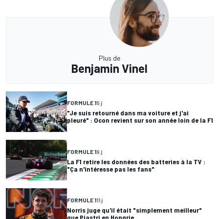
Plus de
Benjamin Vinel
FORMULE 1
5 j
"Je suis retourné dans ma voiture et j'ai
pleuré" : Ocon revient sur son année loin de la F1
FORMULE 1
9 j
La F1 retire les données des batteries à la TV :
"Ça n'intéresse pas les fans"
FORMULE 1
11 j
Norris juge qu'il était "simplement meilleur"
que Piastri en Hongrie