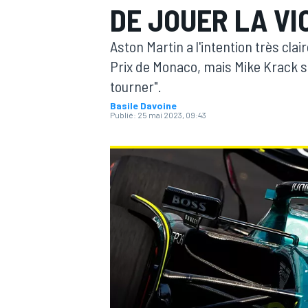
DE JOUER LA VI
Aston Martin a l'intention très cla
Prix de Monaco, mais Mike Krack sa
tourner".
Basile Davoine
MOTOGP
Publié:
25 mai 2023, 09:43