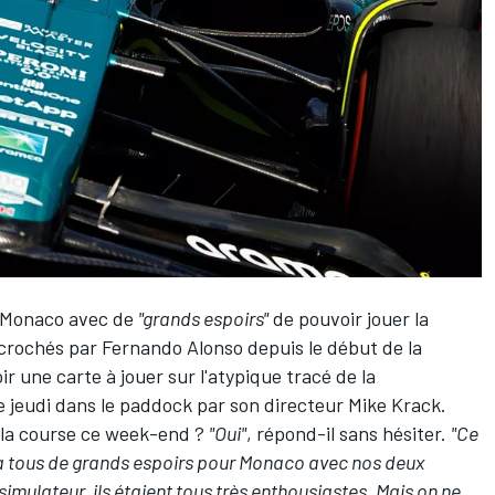
e Monaco avec de
"grands espoirs"
de pouvoir jouer la
écrochés par
Fernando Alonso
depuis le début de la
ir une carte à jouer sur l'atypique tracé de la
 jeudi dans le paddock par son directeur Mike Krack.
 la course ce week-end ?
"Oui"
, répond-il sans hésiter.
"Ce
 On a tous de grands espoirs pour Monaco avec nos deux
 simulateur, ils étaient tous très enthousiastes. Mais on ne