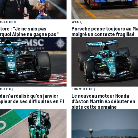
ULE 1
12 h
WEC
1 j
tore : "Je ne sais pas
Porsche pense toujours au M
rquoi Alpine ne gagne pas"
malgré un contexte fragilisé
ULE 1
1 j
FORMULE 1
10 j
a n'a réalisé qu'en janvier
Le nouveau moteur Honda
pleur de ses difficultés en F1
d'Aston Martin va débuter en
piste cette semaine