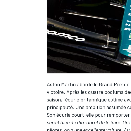
WRC
Aston Martin
aborde le Grand Prix d
victoire. Après les quatre podiums d
saison, l'écurie britannique estime avo
WEC
principauté. Une ambition assumée ce
Son écurie court-elle pour remporter
serait bien de dire oui et de le faire.
pilotes, on a une excellente voiture. Au