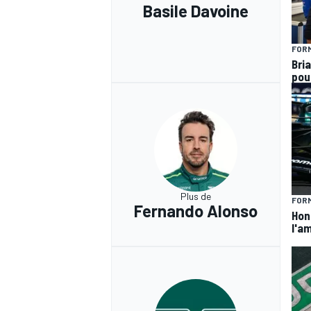
Basile Davoine
FORM
Bria
pou
Plus de
FORM
Fernando Alonso
Hond
l'am