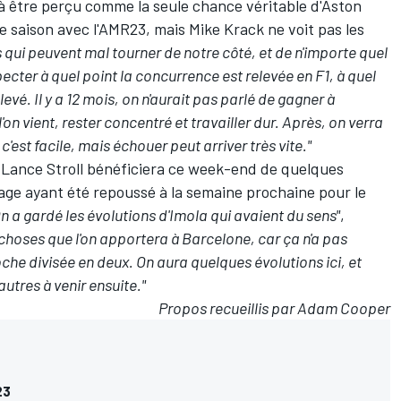
à être perçu comme la seule chance véritable d'Aston
e saison avec l'AMR23, mais Mike Krack ne voit pas les
s qui peuvent mal tourner de notre côté, et de n'importe quel
ecter à quel point la concurrence est relevée en F1, à quel
evé. Il y a 12 mois, on n'aurait pas parlé de gagner à
on vient, rester concentré et travailler dur. Après, on verra
'est facile, mais échouer peut arriver très vite."
t
Lance Stroll
bénéficiera ce week-end de quelques
age ayant été repoussé à la semaine prochaine pour le
n a gardé les évolutions d'Imola qui avaient du sens"
,
x choses que l'on apportera à Barcelone, car ça n'a pas
roche divisée en deux. On aura quelques évolutions ici, et
autres à venir ensuite."
Propos recueillis par Adam Cooper
23