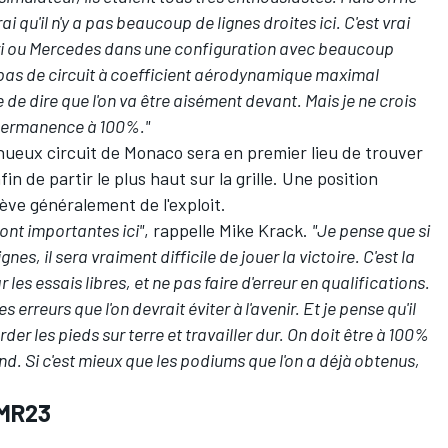
i qu'il n'y a pas beaucoup de lignes droites ici. C'est vrai
rrari ou Mercedes dans une configuration avec beaucoup
 pas de circuit à coefficient aérodynamique maximal
le de dire que l'on va être aisément devant. Mais je ne crois
n permanence à 100%."
sinueux circuit de Monaco sera en premier lieu de trouver
in de partir le plus haut sur la grille. Une position
ève généralement de l'exploit.
sont importantes ici"
, rappelle Mike Krack.
"Je pense que si
nes, il sera vraiment difficile de jouer la victoire. C'est la
 les essais libres, et ne pas faire d'erreur en qualifications.
erreurs que l'on devrait éviter à l'avenir. Et je pense qu'il
der les pieds sur terre et travailler dur. On doit être à 100%
d. Si c'est mieux que les podiums que l'on a déjà obtenus,
AMR23