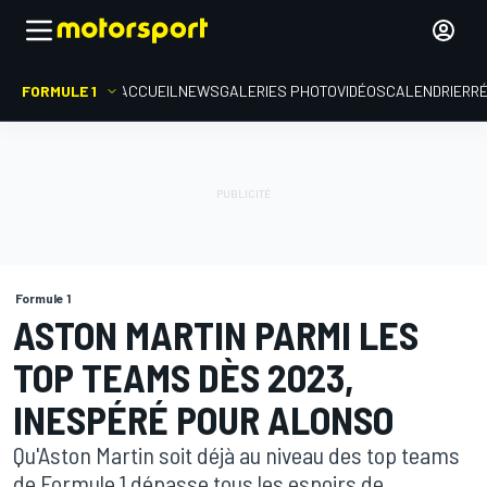
FORMULE 1
ACCUEIL
NEWS
GALERIES PHOTO
VIDÉOS
CALENDRIER
R
Formule 1
ASTON MARTIN PARMI LES
TOP TEAMS DÈS 2023,
INESPÉRÉ POUR ALONSO
Qu'Aston Martin soit déjà au niveau des top teams
de Formule 1 dépasse tous les espoirs de