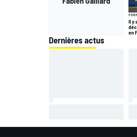
Fabien Gaillard
FORM
Il y
déc
en 
Dernières actus
Bezzecchi en souffrance et
Qua
étonné d'être en tête
de 
pre