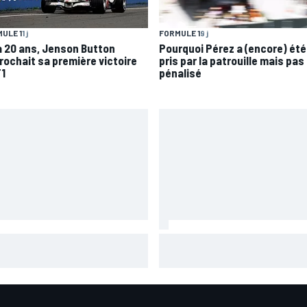
ULE 1
1 j
FORMULE 1
9 j
 a 20 ans, Jenson Button
Pourquoi Pérez a (encore) été
rochait sa première victoire
pris par la patrouille mais pas
F1
pénalisé
rtararo perdu : "L'impression
Steiner : "À l'heure actuelle,
monter sur la moto pour la
Viñales n'a pas été renvoyé"
mière fois"