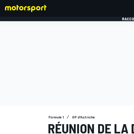
RACCO
FORMULE 1
Formule 1
GP d'Autriche
RÉUNION DE LA