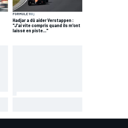
FORMULE 1
10 j
Hadjar a dû aider Verstappen :
"J'ai vite compris quand ils m'ont
laissé en piste..."
Essais - Coup de maître pour
Bezzecchi !