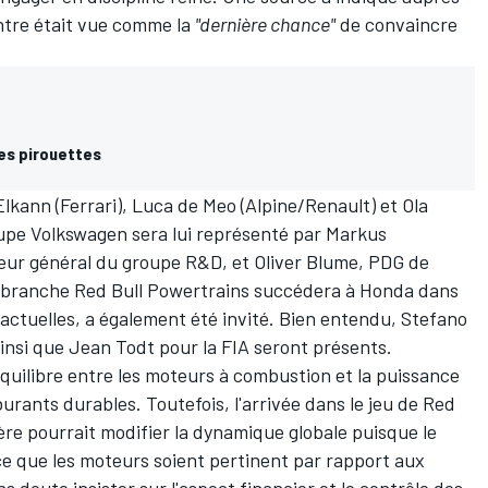
tre était vue comme la
"dernière chance"
de convaincre
des pirouettes
lkann (Ferrari), Luca de Meo (Alpine/Renault) et Ola
oupe Volkswagen sera lui représenté par Markus
eur général du groupe R&D, et Oliver Blume, PDG de
a branche Red Bull Powertrains succédera à Honda dans
 actuelles, a également été invité. Bien entendu, Stefano
insi que Jean Todt pour la FIA seront présents.
équilibre entre les moteurs à combustion et la puissance
burants durables. Toutefois, l'arrivée dans le jeu de Red
ère pourrait modifier la dynamique globale puisque le
 ce que les moteurs soient pertinent par rapport aux
s doute insister sur l'aspect financier et le contrôle des