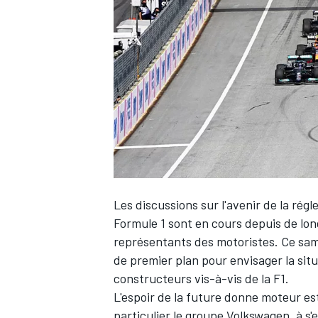
WRC
Les discussions sur l'avenir de la ré
Formule 1 sont en cours depuis de long
représentants des motoristes. Ce sam
WEC
de premier plan pour envisager la situ
constructeurs vis-à-vis de la F1.
L'espoir de la future donne moteur es
particulier le groupe Volkswagen, à s'