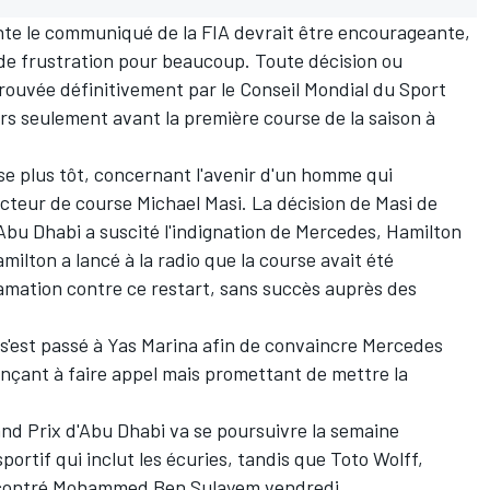
te le communiqué de la FIA devrait être encourageante,
de frustration pour beaucoup. Toute décision ou
rouvée définitivement par le Conseil Mondial du Sport
rs seulement avant la première course de la saison à
se plus tôt, concernant l'avenir d'un homme qui
irecteur de course Michael Masi. La décision de Masi de
 Abu Dhabi a suscité l'indignation de Mercedes, Hamilton
ilton a lancé à la radio que la course avait été
lamation contre ce restart, sans succès auprès des
 s'est passé à Yas Marina afin de convaincre Mercedes
enonçant à faire appel mais promettant de mettre la
nd Prix d'Abu Dhabi va se poursuivre la semaine
ortif qui inclut les écuries, tandis que Toto Wolff,
ncontré Mohammed Ben Sulayem vendredi.