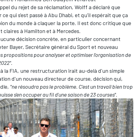
ppel du rejet de sa réclamation,
Wolff a déclaré que
 ce qui s'est passé à Abu Dhabi, et qu'il espérait que ça
ion du monde à claquer la porte. Il est donc critique que
t claires à Hamilton et à Mercedes.
ucune décision concrète, en particulier concernant
 Peter Bayer, Secrétaire général du Sport et nouveau
s propositions pour analyser et optimiser l'organisation de
2022".
à la FIA, une restructuration irait au-delà d'un simple
tion d'un nouveau directeur de course, décision qui,
ndle
,
"ne résoudra pas le problème. C'est un travail bien trop
isse s'en occuper au fil d'une saison de 23 courses".