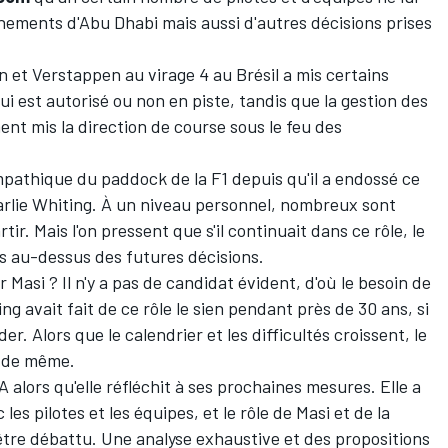
nements d'Abu Dhabi mais aussi d'autres décisions prises
on et Verstappen au virage 4 au Brésil a mis certains
ui est autorisé ou non en piste, tandis que la gestion des
ent mis la direction de course sous le feu des
pathique du paddock de la F1 depuis qu'il a endossé ce
harlie Whiting. À un niveau personnel, nombreux sont
tir. Mais l'on pressent que s'il continuait dans ce rôle, le
s au-dessus des futures décisions.
 Masi ? Il n'y a pas de candidat évident, d'où le besoin de
g avait fait de ce rôle le sien pendant près de 30 ans, si
der. Alors que le calendrier et les difficultés croissent, le
e de même.
A alors qu'elle réfléchit à ses prochaines mesures. Elle a
les pilotes et les équipes, et le rôle de Masi et de la
être débattu. Une analyse exhaustive et des propositions