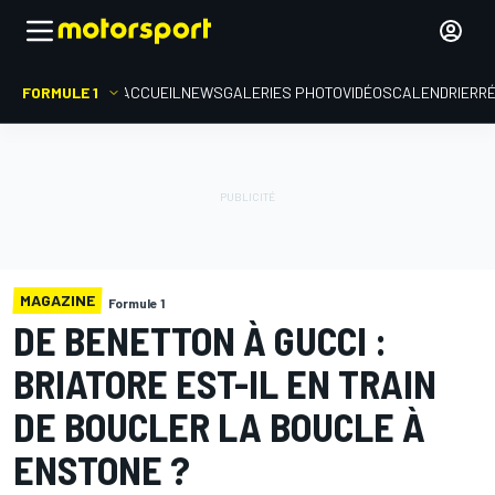
FORMULE 1
ACCUEIL
NEWS
GALERIES PHOTO
VIDÉOS
CALENDRIER
R
MAGAZINE
Formule 1
DE BENETTON À GUCCI :
BRIATORE EST-IL EN TRAIN
DE BOUCLER LA BOUCLE À
ENSTONE ?