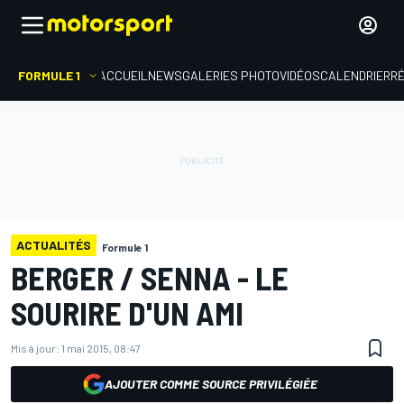
FORMULE 1
ACCUEIL
NEWS
GALERIES PHOTO
VIDÉOS
CALENDRIER
R
ACTUALITÉS
Formule 1
BERGER / SENNA - LE
SOURIRE D'UN AMI
Mis à jour:
1 mai 2015, 08:47
AJOUTER COMME SOURCE PRIVILÉGIÉE