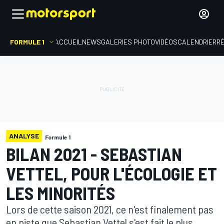
FORMULE 1
ACCUEIL
NEWS
GALERIES PHOTO
VIDÉOS
CALENDRIER
R
ANALYSE
Formule 1
BILAN 2021 - SEBASTIAN
VETTEL, POUR L'ÉCOLOGIE ET
LES MINORITÉS
Lors de cette saison 2021, ce n'est finalement pas
en piste que Sebastian Vettel s'est fait le plus