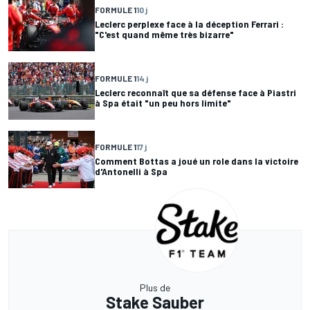
FORMULE 1
10 j
Leclerc perplexe face à la déception Ferrari :
"C'est quand même très bizarre"
FORMULE 1
14 j
Leclerc reconnaît que sa défense face à Piastri
à Spa était "un peu hors limite"
FORMULE 1
17 j
Comment Bottas a joué un role dans la victoire
d'Antonelli à Spa
Plus de
Stake Sauber