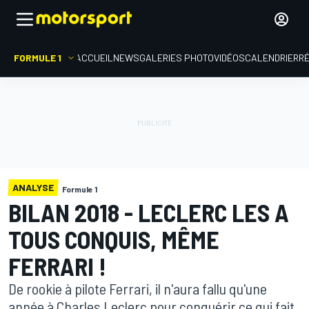
FORMULE 1
ACCUEIL
NEWS
GALERIES PHOTO
VIDÉOS
CALENDRIER
R
ANALYSE
Formule 1
BILAN 2018 - LECLERC LES A
TOUS CONQUIS, MÊME
FERRARI !
De rookie à pilote Ferrari, il n'aura fallu qu'une
année à Charles Leclerc pour conquérir ce qui fait