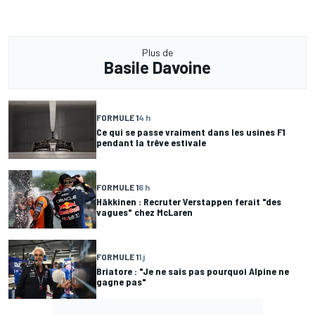
Plus de
Basile Davoine
FORMULE 1
4 h
Ce qui se passe vraiment dans les usines F1
pendant la trêve estivale
FORMULE 1
6 h
Häkkinen : Recruter Verstappen ferait "des
vagues" chez McLaren
FORMULE 1
1 j
Briatore : "Je ne sais pas pourquoi Alpine ne
gagne pas"