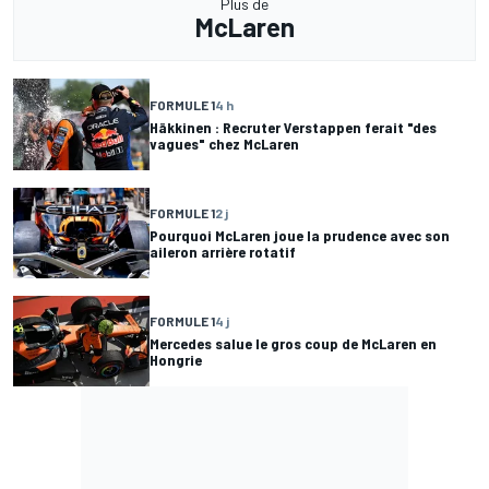
Plus de
McLaren
FORMULE 1
4 h
Häkkinen : Recruter Verstappen ferait "des
vagues" chez McLaren
FORMULE 1
2 j
Pourquoi McLaren joue la prudence avec son
aileron arrière rotatif
FORMULE 1
4 j
Mercedes salue le gros coup de McLaren en
Hongrie