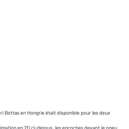
ri Bottas
en Hongrie était disponible pour les deux
imation en 2D ci-dessus, les encoches devant le pneu