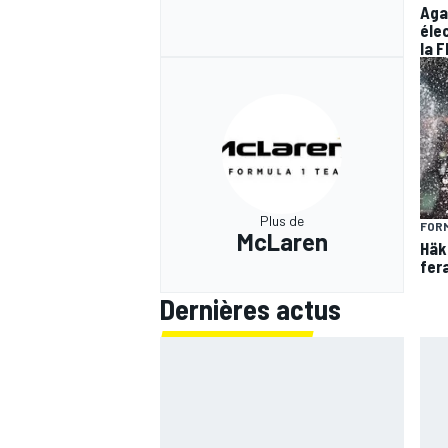
Aga
éle
la F
Plus de
FORM
McLaren
Häk
fer
Dernières actus