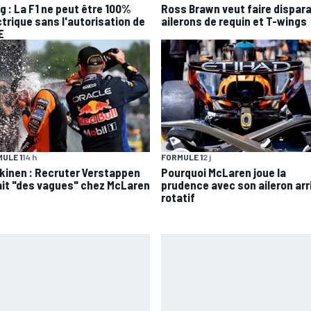
g : La F1 ne peut être 100%
Ross Brawn veut faire dispara
ctrique sans l'autorisation de
ailerons de requin et T-wings
E
FORMULE 1
2 j
ULE 1
14 h
Pourquoi McLaren joue la
kinen : Recruter Verstappen
prudence avec son aileron arr
ait "des vagues" chez McLaren
rotatif