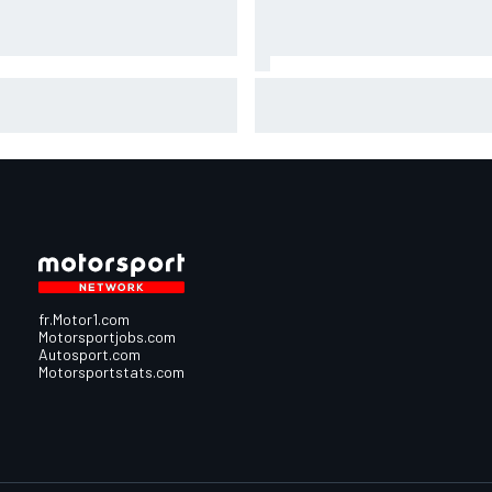
quez en délicatesse à
Johann Zarco est remonté su
erstone : "Je suis loin du
une moto !
ium"
fr.Motor1.com
Motorsportjobs.com
Autosport.com
Motorsportstats.com