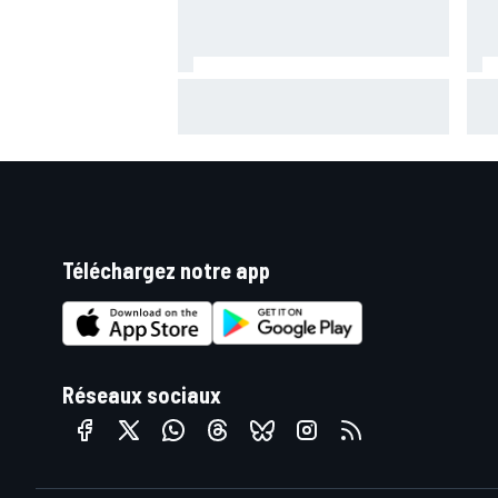
Bagnaia : "Álex Márquez est
Már
devenu le pilote de référence
Silv
chez Ducati"
pod
Téléchargez notre app
Réseaux sociaux