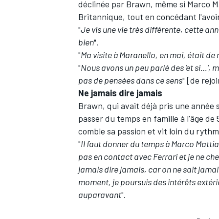
déclinée par Brawn, même si Marco M
Britannique, tout en concédant l'avoi
"
Je vis une vie très différente, cette an
bien
".
"
Ma visite à Maranello, en mai, était d
"
Nous avons un peu parlé des 'et si…', ma
pas de pensées dans ce sens
" [de rejo
Ne jamais dire jamais
Brawn, qui avait déjà pris une année s
passer du temps en famille à l'âge de
comble sa passion et vit loin du rythm
"
Il faut donner du temps à Marco Mattiacc
pas en contact avec Ferrari et je ne ch
jamais dire jamais, car on ne sait jama
moment, je poursuis des intérêts extérie
auparavant
".