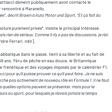
attiacci dément publiquement avoir contacté le
r rencontré à Maranello.
née", décrit Brawn à Auto Motor und Sport. "Et ça fait du
e nature purement privée
", insiste le principal intéressé.
is rien de sérieux. Comme il n'y a pas de discussions, je n'ai
indre Ferrari, ndlr].
abbatique dans le passé, tient à sa liberté et au fait de
 59 ans. Féru de pêche en eau douce, le Britannique
e frénétique et des voyages imposés par le calendrier F1.
i pour qu'il puisse prouver ce qu'il peut faire. Je ne suis
erche pas activement de nouveau rôle en Formule 1. Il ne faut
is quelles options peuvent se présenter, mais pour le
urs au sport, pour lesquels je n'avais jamais le temps