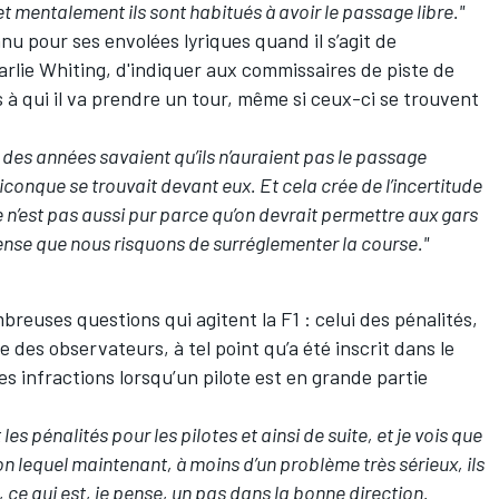
et mentalement ils sont habitués à avoir le passage libre."
u pour ses envolées lyriques quand il s’agit de
rlie Whiting, d'indiquer aux commissaires de piste de
 à qui il va prendre un tour, même si ceux-ci se trouvent
a des années savaient qu’ils n’auraient pas le passage
iconque se trouvait devant eux. Et cela crée de l’incertitude
e n’est pas aussi pur parce qu’on devrait permettre aux gars
pense que nous risquons de surréglementer la course."
mbreuses questions qui agitent la F1 : celui des pénalités,
des observateurs, à tel point qu’a été inscrit dans le
es infractions lorsqu’un pilote est en grande partie
s pénalités pour les pilotes et ainsi de suite, et je vois que
on lequel maintenant, à moins d’un problème très sérieux, ils
, ce qui est, je pense, un pas dans la bonne direction.