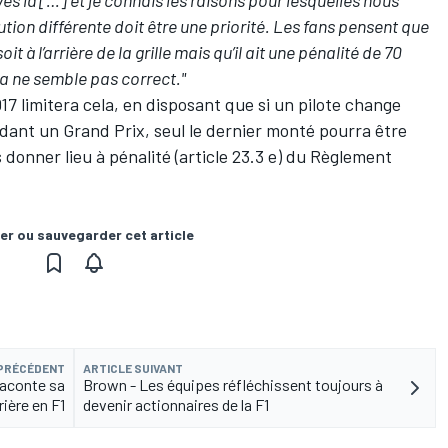
s là […] et je connais les raisons pour lesquelles nous
tion différente doit être une priorité. Les fans pensent que
 à l’arrière de la grille mais qu’il ait une pénalité de 70
 ne semble pas correct."
017 limitera cela, en disposant que si un pilote change
dant un Grand Prix, seul le dernier monté pourra être
s donner lieu à pénalité (article 23.3 e) du Règlement
er ou sauvegarder cet article
 PRÉCÉDENT
ARTICLE SUIVANT
raconte sa
Brown - Les équipes réfléchissent toujours à
rière en F1
devenir actionnaires de la F1