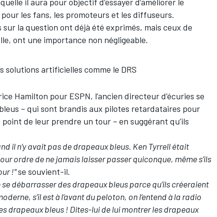
quelle il aura pour objectif d’essayer d’améliorer le
 pour les fans, les promoteurs et les diffuseurs.
 sur la question ont déjà été exprimés, mais ceux de
lle, ont une importance non négligeable.
es solutions artificielles comme le DRS
urice Hamilton pour ESPN, l’ancien directeur d’écuries se
leus – qui sont brandis aux pilotes retardataires pour
le point de leur prendre un tour – en suggérant qu’ils
d il n’y avait pas de drapeaux bleus. Ken Tyrrell était
pour ordre de ne jamais laisser passer quiconque, même s’ils
our !"
se souvient-il.
de se débarrasser des drapeaux bleus parce qu’ils créeraient
derne, s’il est à l’avant du peloton, on l’entend à la radio
 les drapeaux bleus ! Dites-lui de lui montrer les drapeaux