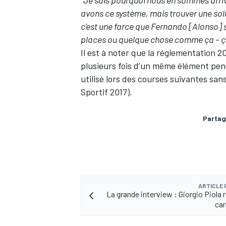
"Je sais pourquoi nous en sommes arrivé
avons ce système, mais trouver une solu
c’est une farce que Fernando [Alonso] soit
places ou quelque chose comme ça – ça
Il est à noter que la réglementation 2
plusieurs fois d’un même élément pen
utilisé lors des courses suivantes san
Sportif 2017).
Partag
ARTICLE
La grande interview : Giorgio Piola 
car