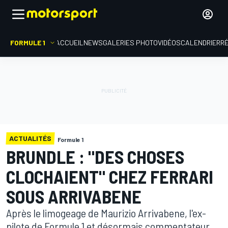
FORMULE 1
ACCUEIL
NEWS
GALERIES PHOTO
VIDÉOS
CALENDRIER
R
ACTUALITÉS
Formule 1
BRUNDLE : "DES CHOSES
CLOCHAIENT" CHEZ FERRARI
SOUS ARRIVABENE
Après le limogeage de Maurizio Arrivabene, l'ex-
pilote de Formule 1 et désormais commentateur