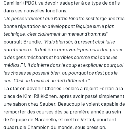
Camilleri (PDG), va devoir s'adapter à ce type de défis
dans ses nouvelles fonctions.
"Je pense vraiment que Mattia Binotto s'est forgé une très
bonne réputation en développant l'équipe sur le plan
technique, c'est clairement un meneur d'hommes"
,
poursuit Brundle.
"Mais bien sûr, à présent c'est lui le
paratonnerre. Il doit être aux avant-postes, il doit parler
à des gens méchants et horribles comme moi dans les
médias F1.
Il doit être dans le coup et expliquer pourquoi
les choses se passent bien, ou pourquoi ce n'est pas le
cas. C'est un travail et un défi différents."
La star en devenir
Charles Leclerc
a rejoint Ferrari à la
place de
Kimi Räikkönen
, après avoir passé simplement
une saison chez
Sauber
. Beaucoup le voient capable de
remporter des courses dès sa première année au sein
de l'équipe de Maranello, et mettre Vettel, pourtant
quadruple Champion du monde, sous pression.