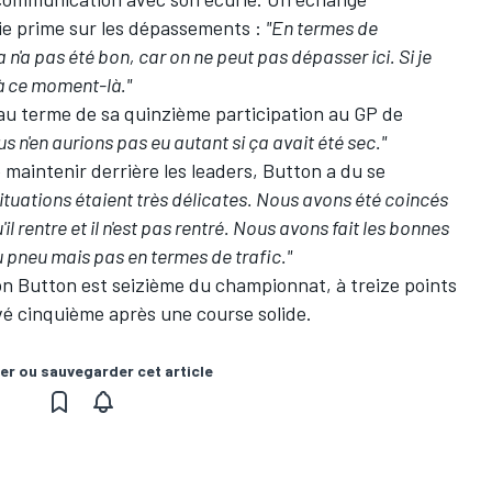
gie prime sur les dépassements :
"En termes de
n'a pas été bon, car on ne peut pas dépasser ici. Si je
t à ce moment-là."
au terme de sa quinzième participation au GP de
s n'en aurions pas eu autant si ça avait été sec."
 maintenir derrière les leaders, Button a du se
ituations étaient très délicates. Nous avons été coincés
'il rentre et il n'est pas rentré. Nous avons fait les bonnes
 pneu mais pas en termes de trafic."
n Button
est seizième du championnat, à treize points
ivé cinquième
après une course solide.
er ou sauvegarder cet article