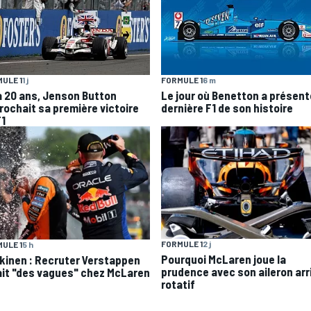
ULE 1
1 j
FORMULE 1
6 m
 a 20 ans, Jenson Button
Le jour où Benetton a présent
rochait sa première victoire
dernière F1 de son histoire
F1
FORMULE 1
2 j
ULE 1
5 h
Pourquoi McLaren joue la
kinen : Recruter Verstappen
prudence avec son aileron arr
ait "des vagues" chez McLaren
rotatif