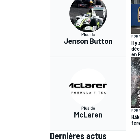
Plus de
FORM
Jenson Button
Il y
déc
en 
Plus de
FORM
McLaren
Häk
fer
Dernières actus