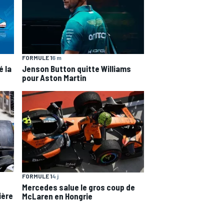
FORMULE 1
6 m
é la
Jenson Button quitte Williams
pour Aston Martin
FORMULE 1
4 j
Mercedes salue le gros coup de
ière
McLaren en Hongrie