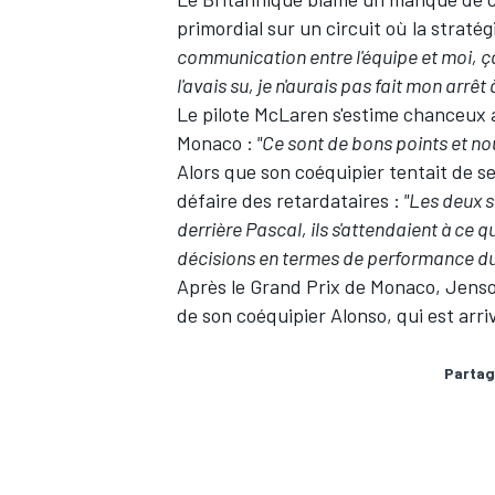
primordial sur un circuit où la straté
communication entre l'équipe et moi, ça 
l'avais su, je n'aurais pas fait mon arrê
Le pilote McLaren s'estime chanceux 
Monaco :
"Ce sont de bons points et nou
Alors que son coéquipier tentait de se
défaire des retardataires :
"Les deux s
derrière Pascal, ils s'attendaient à ce qu
décisions en termes de performance du
Après le Grand Prix de Monaco,
Jenso
de son coéquipier Alonso,
qui est arr
Partag