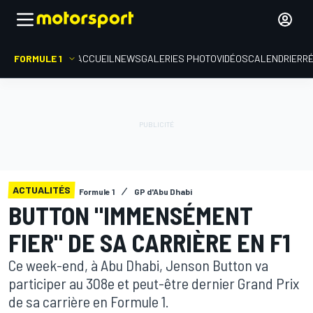
FORMULE 1
ACCUEIL
NEWS
GALERIES PHOTO
VIDÉOS
CALENDRIER
R
ACTUALITÉS
Formule 1
GP d'Abu Dhabi
BUTTON "IMMENSÉMENT
FIER" DE SA CARRIÈRE EN F1
Ce week-end, à Abu Dhabi, Jenson Button va
participer au 308e et peut-être dernier Grand Prix
de sa carrière en Formule 1.