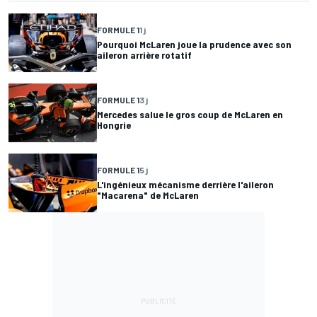
FORMULE 1
1 j
Pourquoi McLaren joue la prudence avec son
aileron arrière rotatif
FORMULE 1
3 j
Mercedes salue le gros coup de McLaren en
Hongrie
FORMULE 1
5 j
L'ingénieux mécanisme derrière l'aileron
"Macarena" de McLaren