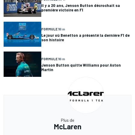
Il y a 20 ans, Jenson Button décrochait sa
première victoire en F1
FORMULE 1
6 m
Le jour où Benetton a présenté la dernière F1 de
son histoire
FORMULE 1
6 m
Jenson Button quitte Williams pour Aston
Martin
Plus de
McLaren