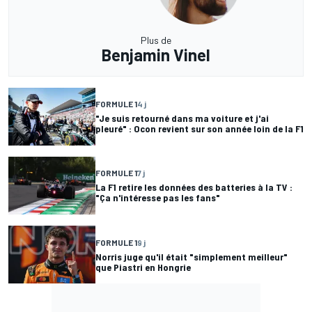
Plus de
Benjamin Vinel
FORMULE 1
4 j
"Je suis retourné dans ma voiture et j'ai
pleuré" : Ocon revient sur son année loin de la F1
FORMULE 1
7 j
La F1 retire les données des batteries à la TV :
"Ça n'intéresse pas les fans"
FORMULE 1
9 j
Norris juge qu'il était "simplement meilleur"
que Piastri en Hongrie