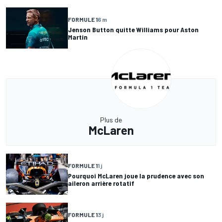
FORMULE 1
6 m
Jenson Button quitte Williams pour Aston
Martin
Plus de
McLaren
FORMULE 1
1 j
Pourquoi McLaren joue la prudence avec son
aileron arrière rotatif
FORMULE 1
3 j