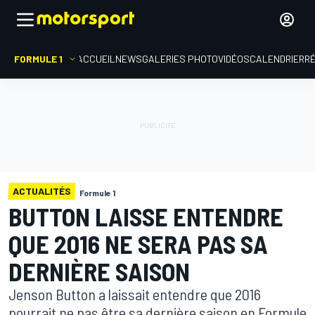
FORMULE 1
ACCUEIL
NEWS
GALERIES PHOTO
VIDÉOS
CALENDRIER
R
ACTUALITÉS
Formule 1
BUTTON LAISSE ENTENDRE
QUE 2016 NE SERA PAS SA
DERNIÈRE SAISON
Jenson Button a laissait entendre que 2016
pourrait ne pas être sa dernière saison en Formule