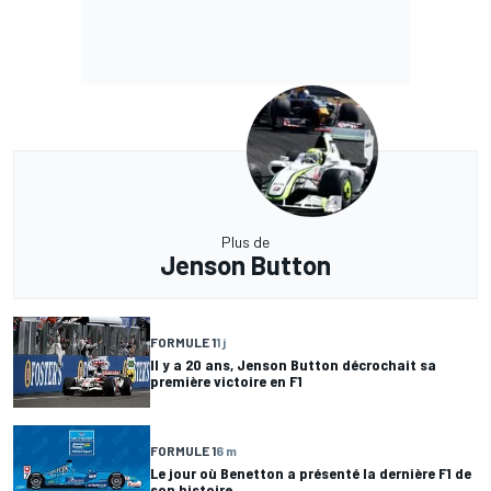
Plus de
Jenson Button
FORMULE 1
1 j
Il y a 20 ans, Jenson Button décrochait sa
première victoire en F1
FORMULE 1
6 m
Le jour où Benetton a présenté la dernière F1 de
son histoire