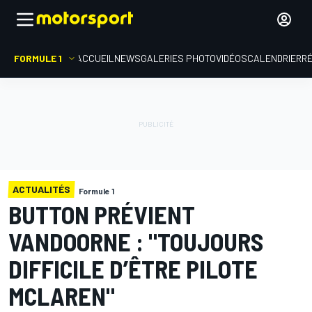
FORMULE 1
ACCUEIL
NEWS
GALERIES PHOTO
VIDÉOS
CALENDRIER
R
ACTUALITÉS
Formule 1
BUTTON PRÉVIENT
VANDOORNE : "TOUJOURS
DIFFICILE D’ÊTRE PILOTE
MCLAREN"