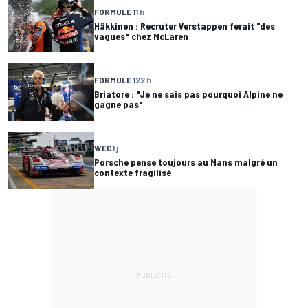
FORMULE 1
1 h
Häkkinen : Recruter Verstappen ferait "des
vagues" chez McLaren
FORMULE 1
22 h
Briatore : "Je ne sais pas pourquoi Alpine ne
gagne pas"
WEC
1 j
Porsche pense toujours au Mans malgré un
contexte fragilisé