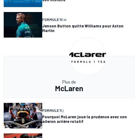
FORMULE 1
6 m
Jenson Button quitte Williams pour Aston
Martin
Plus de
McLaren
FORMULE 1
1 j
Pourquoi McLaren joue la prudence avec son
aileron arrière rotatif