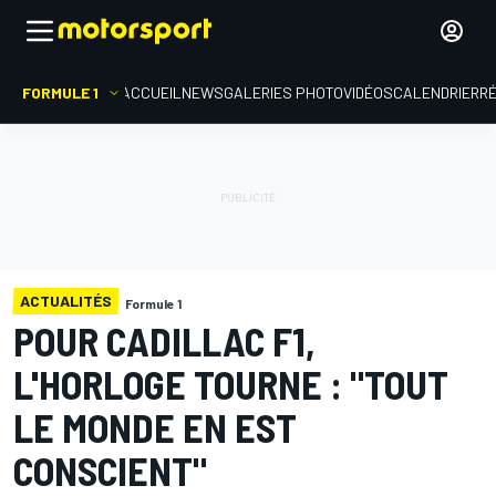
FORMULE 1
ACCUEIL
NEWS
GALERIES PHOTO
VIDÉOS
CALENDRIER
R
ACTUALITÉS
Formule 1
POUR CADILLAC F1,
L'HORLOGE TOURNE : "TOUT
LE MONDE EN EST
CONSCIENT"