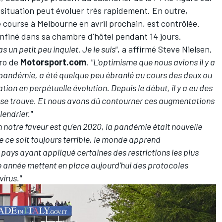
 situation peut évoluer très rapidement. En outre,
e course à Melbourne en avril prochain
, est contrôlée.
onfiné dans sa chambre d'hôtel pendant 14 jours.
as un petit peu inquiet. Je le suis"
, a affirmé Steve Nielsen,
cro de
Motorsport.com
.
"L'optimisme que nous avions il y a
a pandémie, a été quelque peu ébranlé au cours des deux ou
ation en perpétuelle évolution. Depuis le début, il y a eu des
on se trouve. Et nous avons dû contourner ces augmentations
endrier."
n notre faveur est qu'en 2020, la pandémie était nouvelle
e ce soit toujours terrible, le monde apprend
 pays ayant appliqué certaines des restrictions les plus
te année mettent en place aujourd'hui des protocoles
virus."