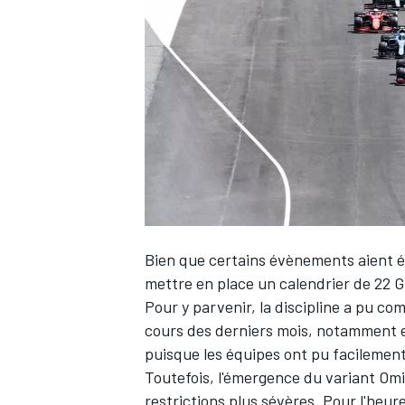
WRC
Bien que certains évènements aient é
mettre en place un calendrier de 22 G
Pour y parvenir, la discipline a pu co
WEC
cours des derniers mois, notamment 
puisque les équipes ont pu facilement
Toutefois, l'émergence du variant Om
restrictions plus sévères. Pour l'heur