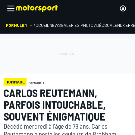
FORMULE 1
ACCUEIL
NEWS
GALERIES PHOTO
VIDÉOS
CALENDRIER
R
HOMMAGE
Formule 1
CARLOS REUTEMANN,
PARFOIS INTOUCHABLE,
SOUVENT ÉNIGMATIQUE
Décédé mercredi à l'âge de 79 ans, Carlos
Reutemann a porté les couleurs de Brabham,