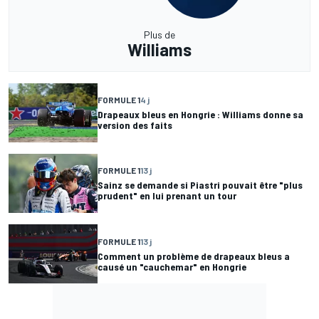
Plus de
Williams
FORMULE 1
4 j
Drapeaux bleus en Hongrie : Williams donne sa
version des faits
FORMULE 1
13 j
Sainz se demande si Piastri pouvait être "plus
prudent" en lui prenant un tour
FORMULE 1
13 j
Comment un problème de drapeaux bleus a
causé un "cauchemar" en Hongrie