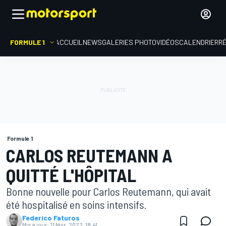
FORMULE 1
ACCUEIL
NEWS
GALERIES PHOTO
VIDÉOS
CALENDRIER
R
Formule 1
CARLOS REUTEMANN A
QUITTÉ L'HÔPITAL
Bonne nouvelle pour Carlos Reutemann, qui avait
été hospitalisé en soins intensifs.
Federico Faturos
Mis à jour:
11 févr. 2022, 18:41