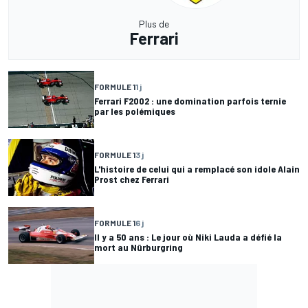
Plus de
Ferrari
FORMULE 1
1 j
Ferrari F2002 : une domination parfois ternie
par les polémiques
FORMULE 1
3 j
L'histoire de celui qui a remplacé son idole Alain
Prost chez Ferrari
FORMULE 1
6 j
Il y a 50 ans : Le jour où Niki Lauda a défié la
mort au Nürburgring