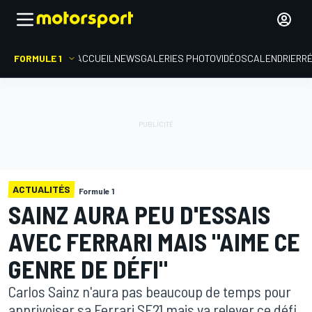
FORMULE 1
ACCUEIL
NEWS
GALERIES PHOTO
VIDÉOS
CALENDRIER
R
ACTUALITÉS
Formule 1
SAINZ AURA PEU D'ESSAIS
AVEC FERRARI MAIS "AIME CE
GENRE DE DÉFI"
Carlos Sainz n'aura pas beaucoup de temps pour
apprivoiser sa Ferrari SF21 mais va relever ce défi