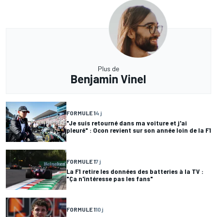
Plus de
Benjamin Vinel
FORMULE 1
4 j
"Je suis retourné dans ma voiture et j'ai
pleuré" : Ocon revient sur son année loin de la F1
FORMULE 1
7 j
La F1 retire les données des batteries à la TV :
"Ça n'intéresse pas les fans"
FORMULE 1
10 j