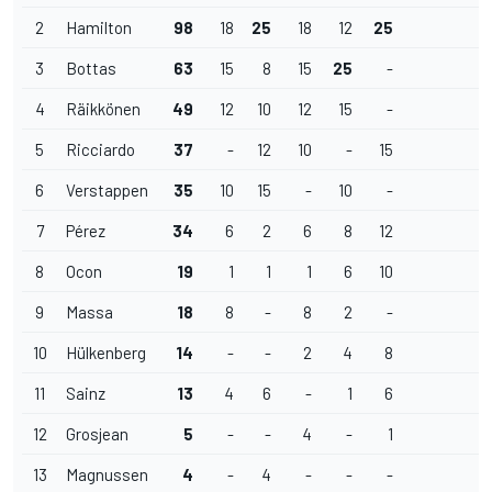
2
Hamilton
98
18
25
18
12
25
3
Bottas
63
15
8
15
25
-
4
Räikkönen
49
12
10
12
15
-
5
Ricciardo
37
-
12
10
-
15
6
Verstappen
35
10
15
-
10
-
7
Pérez
34
6
2
6
8
12
8
Ocon
19
1
1
1
6
10
9
Massa
18
8
-
8
2
-
10
Hülkenberg
14
-
-
2
4
8
11
Sainz
13
4
6
-
1
6
12
Grosjean
5
-
-
4
-
1
13
Magnussen
4
-
4
-
-
-