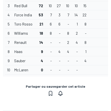
3
Red Bull
72
10
27
10
10
15
4
Force India
53
7
3
7
14
22
5
Toro Rosso
21
6
6
-
1
8
6
Williams
18
8
-
8
2
-
7
Renault
14
-
-
2
4
8
8
Haas
9
-
4
4
-
1
9
Sauber
4
-
-
-
-
4
10
McLaren
0
-
-
-
-
Partager ou sauvegarder cet article