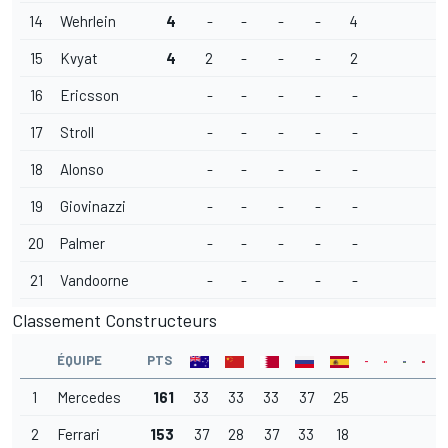
14
Wehrlein
4
-
-
-
-
4
15
Kvyat
4
2
-
-
-
2
16
Ericsson
-
-
-
-
-
17
Stroll
-
-
-
-
-
18
Alonso
-
-
-
-
-
19
Giovinazzi
-
-
-
-
-
20
Palmer
-
-
-
-
-
21
Vandoorne
-
-
-
-
-
Classement Constructeurs
ÉQUIPE
PTS
1
Mercedes
161
33
33
33
37
25
2
Ferrari
153
37
28
37
33
18