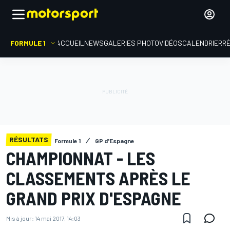
FORMULE 1
ACCUEIL
NEWS
GALERIES PHOTO
VIDÉOS
CALENDRIER
R
RÉSULTATS
Formule 1
GP d'Espagne
CHAMPIONNAT - LES
CLASSEMENTS APRÈS LE
GRAND PRIX D'ESPAGNE
Mis à jour:
14 mai 2017, 14:03