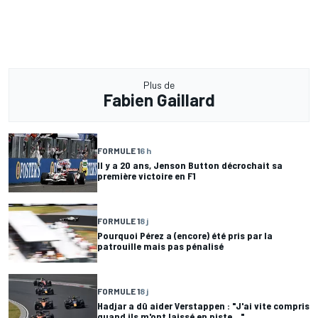
Plus de
Fabien Gaillard
FORMULE 1
6 h
Il y a 20 ans, Jenson Button décrochait sa
première victoire en F1
FORMULE 1
8 j
Pourquoi Pérez a (encore) été pris par la
patrouille mais pas pénalisé
FORMULE 1
8 j
Hadjar a dû aider Verstappen : "J'ai vite compris
quand ils m'ont laissé en piste..."