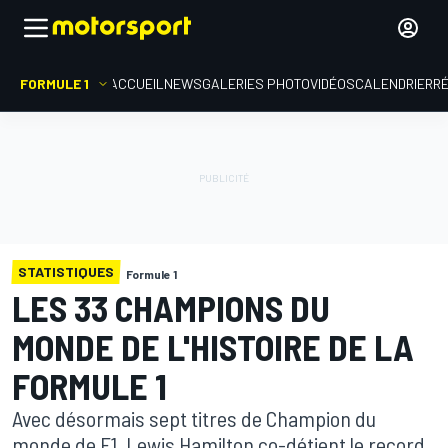
FORMULE 1
ACCUEIL
NEWS
GALERIES PHOTO
VIDÉOS
CALENDRIER
R
STATISTIQUES
Formule 1
LES 33 CHAMPIONS DU
MONDE DE L'HISTOIRE DE LA
FORMULE 1
Avec désormais sept titres de Champion du
monde de F1, Lewis Hamilton co-détient le record