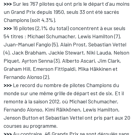
>>>
Sur les 767 pilotes qui ont pris le départ d'au moins
un Grand Prix depuis 1950, seuls 33 ont été sacrés
Champions (soit 4,3%).
>>>
16 pilotes (2,1% du total) concentrent à eux seuls
54 titres : Michael Schumacher, Lewis Hamilton (7),
Juan-Manuel Fangio (5), Alain Prost, Sebastian Vettel
(4), Jack Brabham, Jackie Stewart, Niki Lauda, Nelson
Piquet, Ayrton Senna (3), Alberto Ascari, Jim Clark,
Graham Hill, Emerson Fittipaldi, Mika Häkkinen et
Fernando Alonso (2).
>>>
Le record du nombre de pilotes Champions du
monde sur une même grille de départ est de six. Et il
remonte à la saison 2012, où Michael Schumacher,
Fernando Alonso, Kimi Räikkönen, Lewis Hamilton,
Jenson Button et Sebastian Vettel ont pris part aux 20
courses au programme.
>>>
Au contraire, 46 Grands Prix se sont déroulés sans