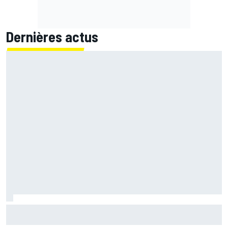
Dernières actus
Marc Márquez démuni face à sa perte de rythme : "Nous
n'avions jamais connu ça"