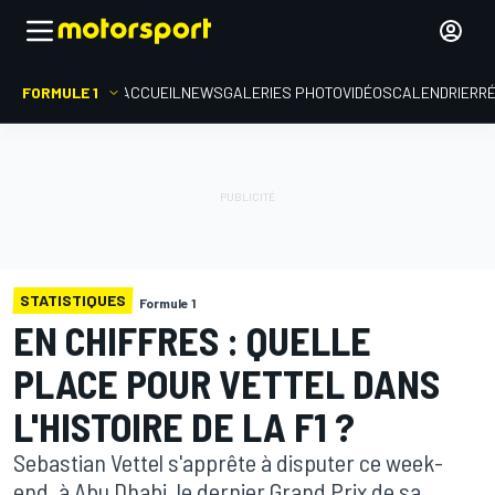
FORMULE 1
ACCUEIL
NEWS
GALERIES PHOTO
VIDÉOS
CALENDRIER
R
STATISTIQUES
Formule 1
EN CHIFFRES : QUELLE
PLACE POUR VETTEL DANS
L'HISTOIRE DE LA F1 ?
Sebastian Vettel s'apprête à disputer ce week-
end, à Abu Dhabi, le dernier Grand Prix de sa