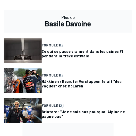
Plus de
Basile Davoine
FORMULE 1
1 j
Ce qui se passe vraiment dans les usines F1
pendant la trêve estivale
FORMULE 1
1 j
Häkkinen : Recruter Verstappen ferait "des
vagues" chez McLaren
FORMULE 1
2 j
Briatore : "Je ne sais pas pourquoi Alpine ne
gagne pas"