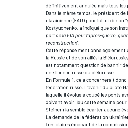
définitivement annulée mais tous les
Dans le même temps, le président de 
ukrainienne (FAU) pour lui offrir son
"
Kostyuchenko, a indiqué que son inst
part de la FIA pour l'après-guerre, quan
reconstruction"
.
Cette réponse mentionne également un
la Russie et de son allié, la Biéloruss
est notamment question de bannir de t
une licence russe ou biélorusse.
En Formule 1, cela concernerait don
fédération russe. L'avenir du pilote H
laquelle il évolue a coupé les ponts a
doivent avoir lieu cette semaine pour 
Steiner n'a semblé écarter aucune éve
La demande de la fédération ukrainie
très claires émanant de la commissio