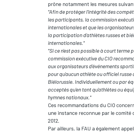
prône notamment les mesures suivant
"Afin de protéger l'intégrité des compét
les participants, la commission exécu
internationales et que les organisateur
la participation d'athlètes russes et bié
internationales."
"Si ce n'est pas possible à court terme 
commission exécutive du CIO recommand
aux organisateurs d'événements sportifs
pour qu'aucun athlète ou officiel russe 
Biélorussie. Individuellement ou par équ
acceptés qu'en tant qu'athlètes ou équ
hymnes nationaux."
Ces recommandations du CIO concernen
une instance reconnue par le comité 
2012.
Par ailleurs, la FAU a également appelé