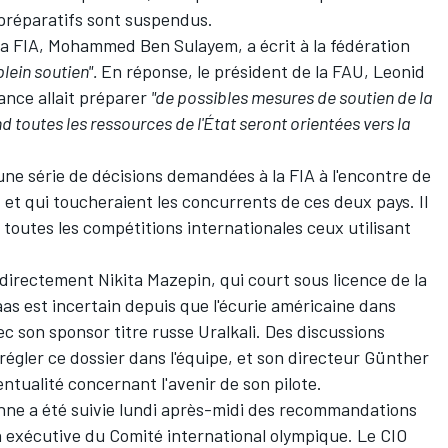
 préparatifs sont suspendus.
la FIA, Mohammed Ben Sulayem, a écrit à la fédération
plein soutien".
En réponse, le président de la FAU, Leonid
ance allait préparer
"de possibles mesures de soutien de la
d toutes les ressources de l'État seront orientées vers la
e série de décisions demandées à la FIA à l'encontre de
ie, et qui toucheraient les concurrents de ces deux pays. Il
outes les compétitions internationales ceux utilisant
c directement
Nikita Mazepin
, qui court sous licence de la
aas est incertain depuis que l'écurie américaine dans
vec son sponsor titre russe Uralkali. Des discussions
régler ce dossier dans l'équipe, et son directeur Günther
ntualité concernant l'avenir de son pilote.
nne a été suivie lundi après-midi des recommandations
n exécutive du Comité international olympique. Le CIO