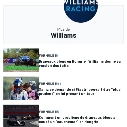
Plus de
Williams
FORMULE 1
6 j
Drapeaux bleus en Hongrie : Williams donne sa
version des faits
FORMULE 1
14 j
Sainz se demande si Piastri pouvait être "plus
prudent" en lui prenant un tour
FORMULE 1
15 j
Comment un problème de drapeaux bleus a
causé un "cauchemar" en Hongrie