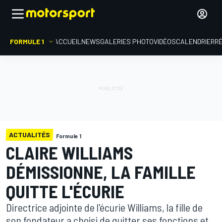
FORMULE 1
ACCUEIL
NEWS
GALERIES PHOTO
VIDÉOS
CALENDRIER
R
ACTUALITÉS
Formule 1
CLAIRE WILLIAMS
DÉMISSIONNE, LA FAMILLE
QUITTE L'ÉCURIE
Directrice adjointe de l'écurie Williams, la fille de
son fondateur a choisi de quitter ses fonctions et