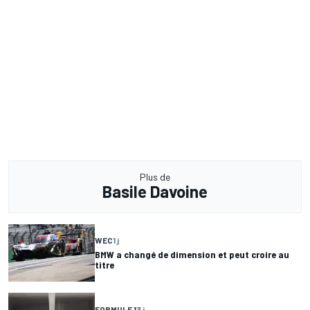
Plus de
Basile Davoine
WEC
1 j
BMW a changé de dimension et peut croire au
titre
FORMULE 1
3 j