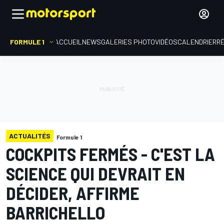
FORMULE 1
ACCUEIL
NEWS
GALERIES PHOTO
VIDÉOS
CALENDRIER
R
ACTUALITÉS
Formule 1
COCKPITS FERMÉS - C'EST LA
SCIENCE QUI DEVRAIT EN
DÉCIDER, AFFIRME
BARRICHELLO