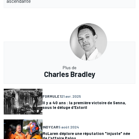
ascendante
Plus de
Charles Bradley
FORMULE 1
21 avr. 2025
Il y a 40 ans : la première victoire de Senna,
sous le déluge d'Estoril
INDYCAR
5 août 2024
McLaren déplore une réputation "injuste" née
de l'affaire Palou