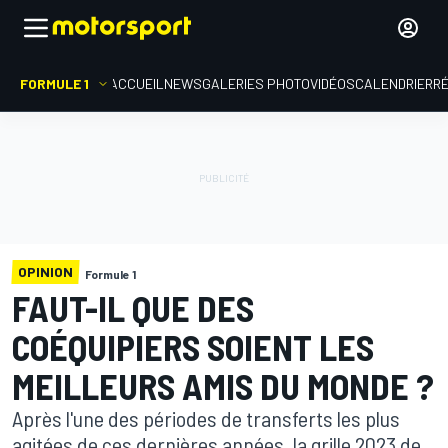
FORMULE 1
ACCUEIL
NEWS
GALERIES PHOTO
VIDÉOS
CALENDRIER
R
OPINION
Formule 1
FAUT-IL QUE DES
COÉQUIPIERS SOIENT LES
MEILLEURS AMIS DU MONDE ?
Après l'une des périodes de transferts les plus
agitées de ces dernières années, la grille 2023 de