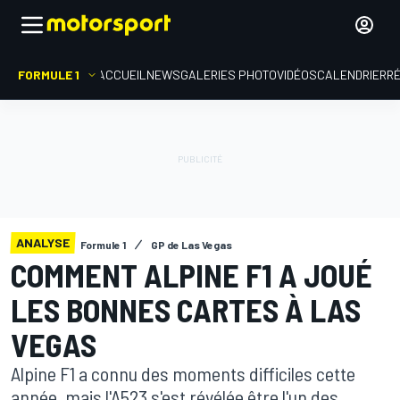
FORMULE 1
ACCUEIL
NEWS
GALERIES PHOTO
VIDÉOS
CALENDRIER
R
ANALYSE
Formule 1
GP de Las Vegas
COMMENT ALPINE F1 A JOUÉ
LES BONNES CARTES À LAS
VEGAS
Alpine F1 a connu des moments difficiles cette
année, mais l'A523 s'est révélée être l'un des