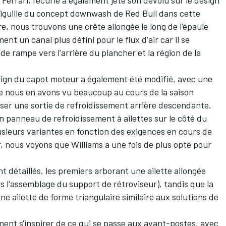
 Ferrari, l'écurie a également jeté son dévolu sur le design
l'aiguille du concept downwash de Red Bull dans cette
, nous trouvons une crête allongée le long de l'épaule
ent un canal plus défini pour le flux d'air car il se
de rampe vers l'arrière du plancher et la région de la
sign du capot moteur a également été modifié, avec une
 nous en avons vu beaucoup au cours de la saison
iser une sortie de refroidissement arrière descendante.
un panneau de refroidissement à ailettes sur le côté du
sieurs variantes en fonction des exigences en cours de
, nous voyons que Williams a une fois de plus opté pour
nt détaillés, les premiers arborant une ailette allongée
s l'assemblage du support de rétroviseur), tandis que la
ne ailette de forme triangulaire similaire aux solutions de
ent s'inspirer de ce qui se passe aux avant-postes, avec