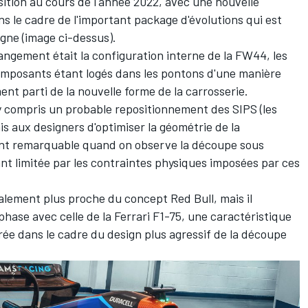
sition au cours de l'année 2022, avec une nouvelle
ns le cadre de l'important package d'évolutions qui est
gne (image ci-dessus).
angement était la configuration interne de la FW44, les
composants étant logés dans les pontons d'une manière
ent parti de la nouvelle forme de la carrosserie.
 compris un probable repositionnement des SIPS (les
is aux designers d'optimiser la géométrie de la
ment remarquable quand on observe la découpe sous
ant limitée par les contraintes physiques imposées par ces
balement plus proche du concept Red Bull, mais il
ase avec celle de la Ferrari F1-75, une caractéristique
orée dans le cadre du design plus agressif de la découpe