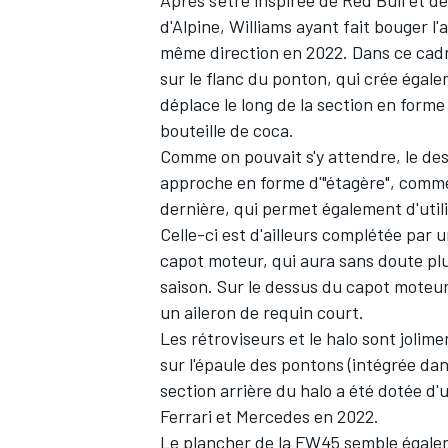
Après s'être inspirée de Red Bull et de
d'
Alpine
, Williams ayant fait bouger 
même direction en 2022. Dans ce cadre
sur le flanc du ponton, qui crée égalem
déplace le long de la section en forme 
bouteille de coca.
Comme on pouvait s'y attendre, le de
approche en forme d'"étagère", comme
dernière, qui permet également d'util
Celle-ci est d'ailleurs complétée par 
capot moteur, qui aura sans doute plu
saison. Sur le dessus du capot moteur
un aileron de requin court.
Les rétroviseurs et le halo sont jolime
sur l'épaule des pontons (intégrée dan
section arrière du halo a été dotée d'u
Ferrari et
Mercedes
en 2022.
Le plancher de la FW45 semble égalem