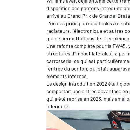
Williams avait déjà entamé cette tran
disposition des pontons introduite da
arrivé au Grand Prix de Grande-Breta
L'un des principaux obstacles à ce ch
radiateurs, l'électronique et autres 
AUTRES CHAMPIONNATS
qui ne permettait pas de tirer pleinem
Une refonte complète pour la FW45, y
structures d'impact latérales), a perm
carrosserie, ce qui est particulière
l'entrée du ponton, qui était auparav
éléments internes.
Le design introduit en 2022 était glo
comportait une entrée davantage en ph
qui a été reprise en 2023, mais améli
inférieure.