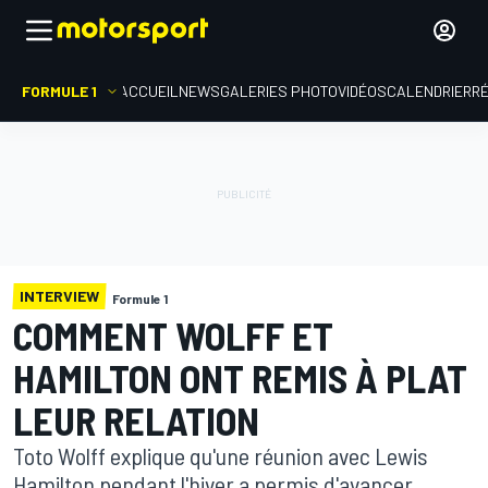
FORMULE 1
ACCUEIL
NEWS
GALERIES PHOTO
VIDÉOS
CALENDRIER
R
INTERVIEW
Formule 1
COMMENT WOLFF ET
HAMILTON ONT REMIS À PLAT
LEUR RELATION
Toto Wolff explique qu'une réunion avec Lewis
Hamilton pendant l'hiver a permis d'avancer