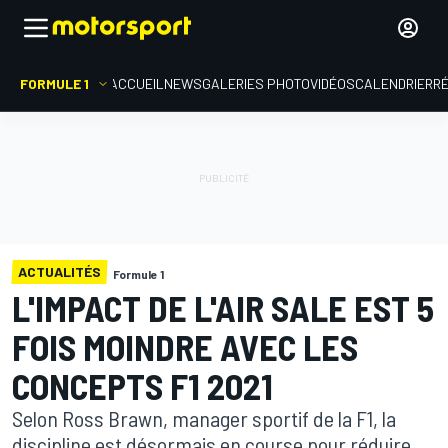
FORMULE 1
ACCUEIL
NEWS
GALERIES PHOTO
VIDÉOS
CALENDRIER
R
ACTUALITÉS
Formule 1
L'IMPACT DE L'AIR SALE EST 5
FOIS MOINDRE AVEC LES
CONCEPTS F1 2021
Selon Ross Brawn, manager sportif de la F1, la
discipline est désormais en course pour réduire