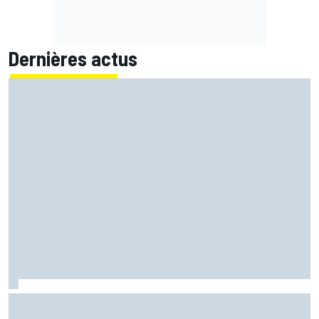
Dernières actus
Bagnaia : "Álex Márquez est devenu le pilote de référence
chez Ducati"