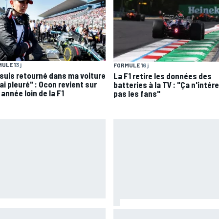
ULE 1
3 j
FORMULE 1
6 j
 suis retourné dans ma voiture
La F1 retire les données des
'ai pleuré" : Ocon revient sur
batteries à la TV : "Ça n'intér
année loin de la F1
pas les fans"
verstone prolonge son accord
Comment Aprilia capitalise su