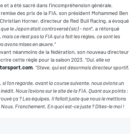
re et a été sacré dans l'incompréhension générale.
 remise des prix de la FIA, son président Mohammed Ben
 Christian Horner, directeur de
Red Bull Racing
, a évoqué
 que le Japon était controversé (sic) – non"
, a rétorqué
, mais ce n'est pas la FIA qui a fait les règles, ce sont les
 les avons mises en œuvre."
levant néanmoins de la fédération, son nouveau directeur
écrire cette règle pour la saison 2023.
"Oui, elle va
torsport.com
.
"Steve, qui est désormais directeur sportif,
 si l'on regarde, avant la course suivante, nous avions un
inédit. Nous l'avions sur le site de la FIA. Quant aux points :
ouvé ça ? Les équipes. Il fallait juste que nous le mettions
 Nous. Franchement. En quoi est-ce juste ? Dites-le moi !