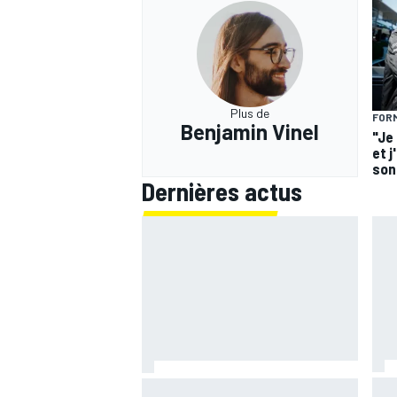
Plus de
FORM
Benjamin Vinel
"Je
et j
son 
Dernières actus
Sil
Mercedes ne veut pas se tromper