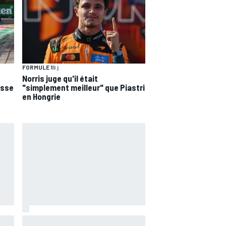
FORMULE 1
9 j
Norris juge qu'il était
esse
"simplement meilleur" que Piastri
en Hongrie
r
Il y a 20 ans, Jenson Button