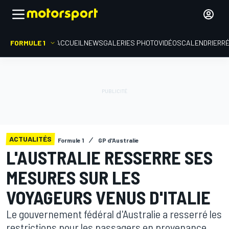
FORMULE 1
ACCUEIL
NEWS
GALERIES PHOTO
VIDÉOS
CALENDRIER
R
ACTUALITÉS
Formule 1
GP d'Australie
L'AUSTRALIE RESSERRE SES
MESURES SUR LES
VOYAGEURS VENUS D'ITALIE
Le gouvernement fédéral d'Australie a resserré les
restrictions pour les passagers en provenance