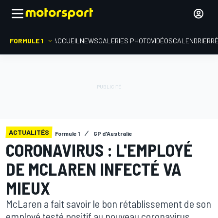
FORMULE 1
ACCUEIL
NEWS
GALERIES PHOTO
VIDÉOS
CALENDRIER
R
ACTUALITÉS
Formule 1
GP d'Australie
CORONAVIRUS : L'EMPLOYÉ
DE MCLAREN INFECTÉ VA
MIEUX
McLaren a fait savoir le bon rétablissement de son
employé testé positif au nouveau coronavirus,