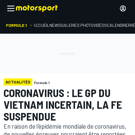
FORMULE 1
ACCUEIL
NEWS
GALERIES PHOTO
VIDÉOS
CALENDRIER
R
ACTUALITÉS
Formule 1
CORONAVIRUS : LE GP DU
VIETNAM INCERTAIN, LA FE
SUSPENDUE
En raison de l'épidémie mondiale de coronavirus,
de nouvelles épreuves pourraient être reportées