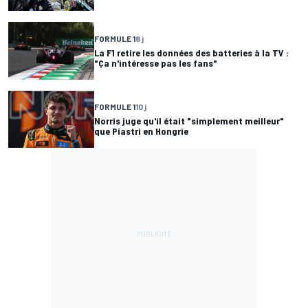
FORMULE 1
8 j
La F1 retire les données des batteries à la TV :
"Ça n'intéresse pas les fans"
FORMULE 1
10 j
Norris juge qu'il était "simplement meilleur"
que Piastri en Hongrie