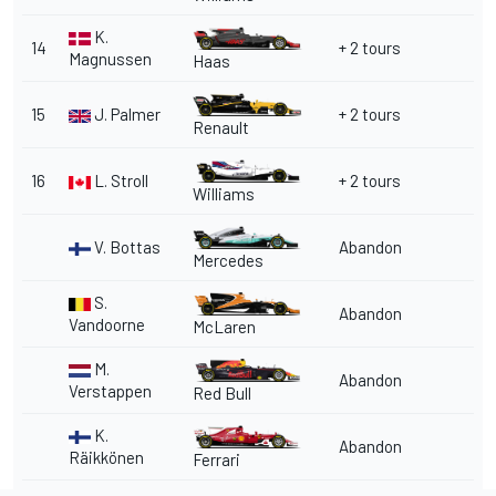
K.
14
+ 2 tours
Magnussen
Haas
15
J. Palmer
+ 2 tours
Renault
16
L. Stroll
+ 2 tours
Williams
V. Bottas
Abandon
Mercedes
S.
Abandon
Vandoorne
McLaren
M.
Abandon
Verstappen
Red Bull
K.
Abandon
Räikkönen
Ferrari