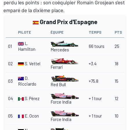
perdu les points ; son coéquipier Romain Grosjean s'est
emparé de la dixième place.
Grand Prix d'Espagne
PILOTE
ÉQUIPE
TEMPS
PTS
L.
01
66 tours
25
Hamilton
Mercedes
02
S. Vettel
+3.4
18
Ferrari
D.
03
+75.8
15
Ricciardo
Red Bull
04
S. Pérez
+ 1 tour
12
Force India
05
E. Ocon
+ 1 tour
10
Force India