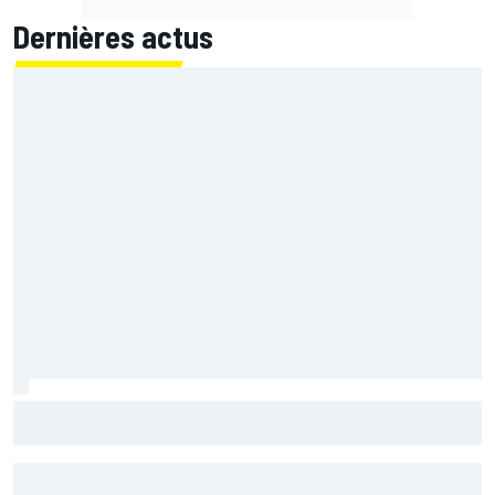
Dernières actus
Bagnaia : "Álex Márquez est devenu le pilote de référence
chez Ducati"