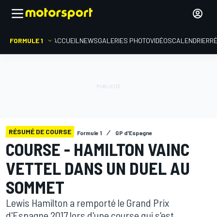
FORMULE 1
ACCUEIL
NEWS
GALERIES PHOTO
VIDÉOS
CALENDRIER
R
RÉSUMÉ DE COURSE
Formule 1
GP d'Espagne
COURSE - HAMILTON VAINC
VETTEL DANS UN DUEL AU
SOMMET
Lewis Hamilton a remporté le Grand Prix
d'Espagne 2017 lors d'une course qui s'est