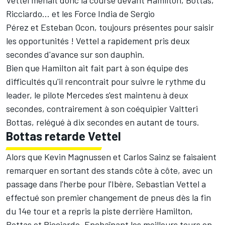
Vettel menait donc la course devant Hamilton, Bottas,
Ricciardo... et les Force India de
Sergio
Pérez
et
Esteban Ocon
, toujours présentes pour saisir
les opportunités ! Vettel a rapidement pris deux
secondes d'avance sur son dauphin.
Bien que Hamilton ait fait part à son équipe des
difficultés qu'il rencontrait pour suivre le rythme du
leader, le pilote Mercedes s'est maintenu à deux
secondes, contrairement à son coéquipier Valtteri
Bottas, relégué à dix secondes en autant de tours.
Bottas retarde Vettel
Alors que
Kevin Magnussen
et
Carlos Sainz
se faisaient
remarquer en sortant des stands côte à côte, avec un
passage dans l'herbe pour l'Ibère, Sebastian Vettel a
effectué son premier changement de pneus dès la fin
du 14e tour et a repris la piste derrière Hamilton,
Bottas et Ricciardo. Enchaînant les meilleurs tours en