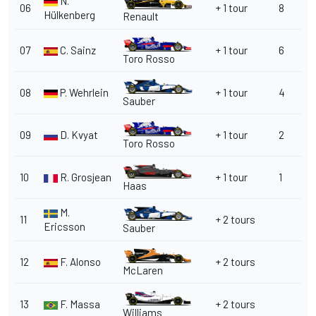
N.
06
+ 1 tour
8
Hülkenberg
Renault
07
C. Sainz
+ 1 tour
6
Toro Rosso
08
P. Wehrlein
+ 1 tour
4
Sauber
09
D. Kvyat
+ 1 tour
2
Toro Rosso
10
R. Grosjean
+ 1 tour
1
Haas
M.
11
+ 2 tours
Ericsson
Sauber
12
F. Alonso
+ 2 tours
McLaren
13
F. Massa
+ 2 tours
Williams