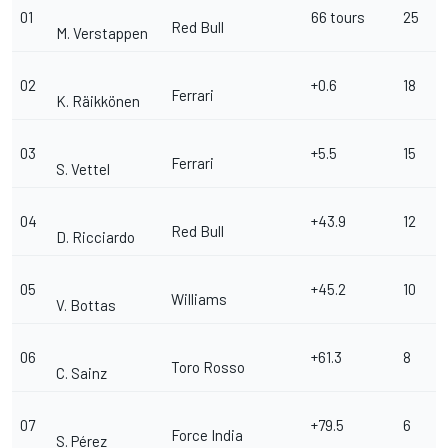
01
66 tours
25
Red Bull
M. Verstappen
02
+0.6
18
Ferrari
K. Räikkönen
03
+5.5
15
Ferrari
S. Vettel
04
+43.9
12
Red Bull
D. Ricciardo
05
+45.2
10
Williams
V. Bottas
06
+61.3
8
Toro Rosso
C. Sainz
07
+79.5
6
Force India
S. Pérez