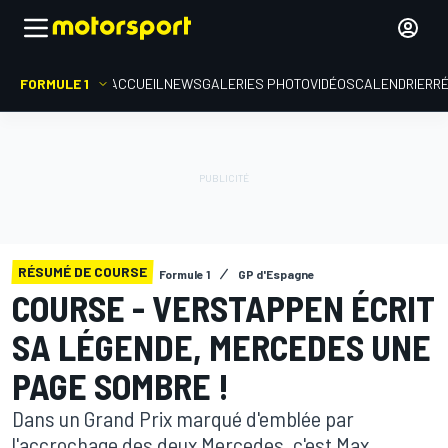
FORMULE 1
ACCUEIL
NEWS
GALERIES PHOTO
VIDÉOS
CALENDRIER
R
RÉSUMÉ DE COURSE
Formule 1
GP d'Espagne
COURSE - VERSTAPPEN ÉCRIT
SA LÉGENDE, MERCEDES UNE
PAGE SOMBRE !
Dans un Grand Prix marqué d'emblée par
l'accrochage des deux Mercedes, c'est Max