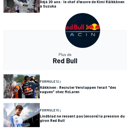
Déjà 20 ans : le chef d'œuvre de Kimi Räikkönen
à Suzuka
Plus de
Red Bull
FORMULE 1
2 j
Häkkinen : Recruter Verstappen ferait "des
vagues" chez McLaren
FORMULE 1
5 j
Lindblad ne ressent pas (encore) la pression du
giron Red Bull