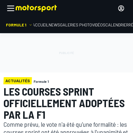
FORMULE 1
ACCUEIL
NEWS
GALERIES PHOTO
VIDÉOS
CALENDRIER
R
ACTUALITÉS
Formule 1
LES COURSES SPRINT
OFFICIELLEMENT ADOPTÉES
PAR LA F1
Comme prévu, le vote n'a été qu'une formalité : les
courses sprint ont été approuvées à l'unanimité et