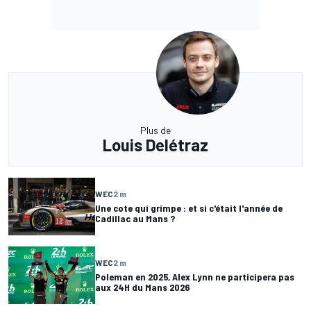
Plus de
Louis Delétraz
WEC
2 m
Une cote qui grimpe : et si c'était l'année de
Cadillac au Mans ?
WEC
2 m
Poleman en 2025, Alex Lynn ne participera pas
aux 24H du Mans 2026