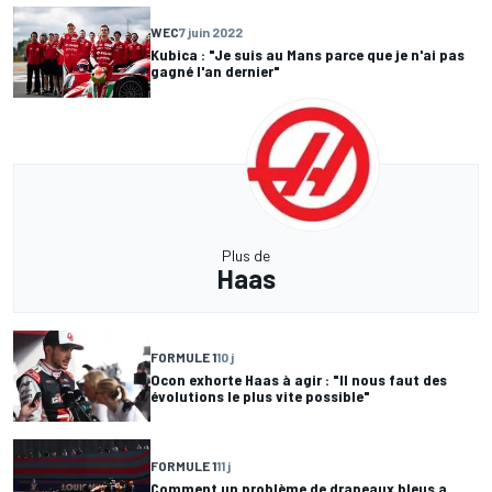
WEC
7 juin 2022
Kubica : "Je suis au Mans parce que je n'ai pas
gagné l'an dernier"
Plus de
Haas
FORMULE 1
10 j
Ocon exhorte Haas à agir : "Il nous faut des
évolutions le plus vite possible"
FORMULE 1
11 j
Comment un problème de drapeaux bleus a