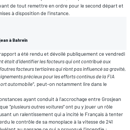
avant de tout remettre en ordre pour le second départ et
ses à disposition de l'instance.
jean à Bahreïn
 rapport a été rendu et dévoilé publiquement ce vendredi
nt était d'identifier les facteurs qui ont contribué aux
autres facteurs tertiaires qui n'ont pas influencé sa gravité,
ignements précieux pour les efforts continus de la FIA
sport automobile"
, peut-on notamment lire dans le
constances ayant conduit à l'accrochage entre Grosjean
é que
"plusieurs autres voitures"
ont pu y jouer un rôle
usant un ralentissement qui a incité le Français à tenter
perdu le contrôle de sa monoplace à la vitesse de 241
révélant au passage ce qui a provoqué l'incendie :