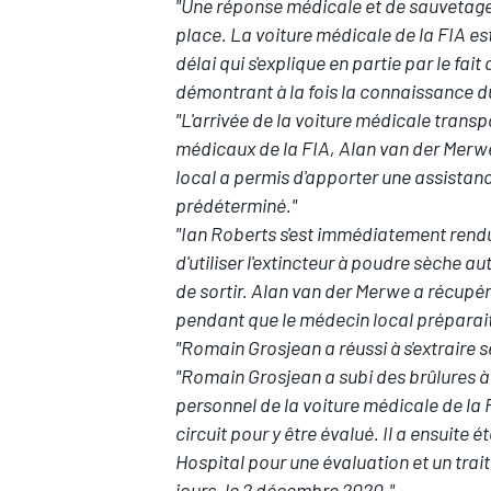
"Une réponse médicale et de sauvetage
place. La voiture médicale de la FIA est 
délai qui s'explique en partie par le fait
démontrant à la fois la connaissance du 
"L'arrivée de la voiture médicale trans
médicaux de la FIA, Alan van der Merwe,
local a permis d'apporter une assistan
prédéterminé."
"Ian Roberts s'est immédiatement rendu 
d'utiliser l'extincteur à poudre sèche au
de sortir. Alan van der Merwe a récupéré
pendant que le médecin local préparait 
"Romain Grosjean a réussi à s'extraire s
"Romain Grosjean a subi des brûlures à
personnel de la voiture médicale de la 
circuit pour y être évalué. Il a ensuite
Hospital pour une évaluation et un trait
jours, le 2 décembre 2020."