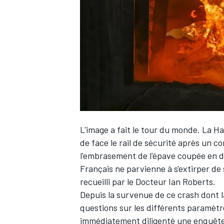
WRC
L'image a fait le tour du monde. La
Ha
de face le rail de sécurité après un c
l'embrasement de l'épave coupée en d
Français ne parvienne à s'extirper de 
WEC
recueilli par le Docteur Ian Roberts.
Depuis la survenue de ce crash dont la
questions sur les différents paramèt
immédiatement diligenté une enquête. 