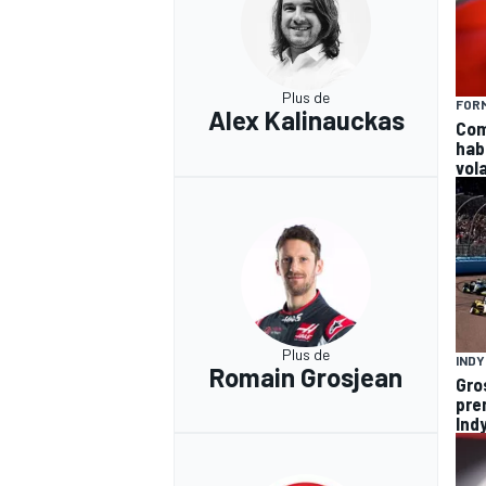
Plus de
FORM
Alex Kalinauckas
Com
hab
vola
Plus de
IND
Romain Grosjean
Gro
pre
Ind