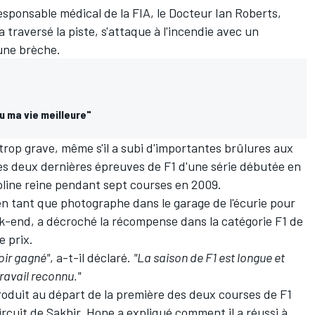
responsable médical de la FIA, le Docteur Ian Roberts,
 traversé la piste, s'attaque à l'incendie avec un
 une brèche.
u ma vie meilleure"
 trop grave, même s'il a subi d'importantes brûlures aux
es deux dernières épreuves de F1 d'une série débutée en
ipline reine pendant sept courses en 2009.
 en tant que photographe dans le garage de l'écurie pour
ek-end, a décroché la récompense dans la catégorie F1 de
e prix.
oir gagné"
, a-t-il déclaré.
"La saison de F1 est longue et
travail reconnu."
produit au départ de la première des deux courses de F1
ircuit de Sakhir, Hone a expliqué comment il a réussi à