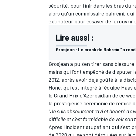
sécurité, pour finir dans les bras du 
alors qu'un commissaire bahreïni, qui a
extincteur pour essayer de lui ouvrir
Lire aussi :
Grosjean : Le crash de Bahreïn "a rend
Grosjean a pu s'en tirer sans blessure
mains qui l'ont empêché de disputer l
2012, après avoir déjà goûté à la disc
Hone, qui est intégré à l'équipe Haas
le Grand Prix d'Azerbaïdjan de ce we
la prestigieuse cérémonie de remise d
"Je suis absolument ravi et honoré d'av
difficile et c'est formidable de voir son 
Après l'incident stupéfiant qui s'est 
de 2020 qui se sont déroulées sur le c