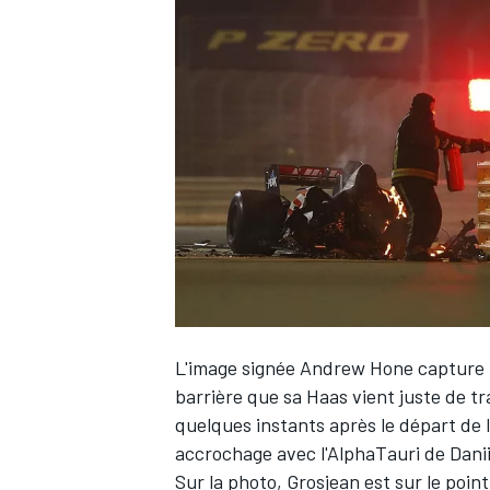
WRC
L'image signée Andrew Hone capture
WEC
barrière que sa Haas vient juste de t
quelques instants après le départ de 
accrochage avec l'AlphaTauri de Danii
Sur la photo, Grosjean est sur le point 