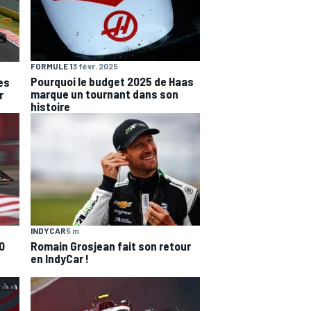
FORMULE 1
3 févr. 2025
Pourquoi le budget 2025 de Haas
es
marque un tournant dans son
r
histoire
INDYCAR
5 m
0
Romain Grosjean fait son retour
en IndyCar !