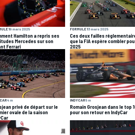
ULE 1
9 mars 2025
FORMULE 1
3 mars 2025
ment Hamilton a repris ses
Ces deux failles réglementair
itudes Mercedes sur son
que la FIA espère combler pou
nt Ferrari
2025
YCAR
4 m
INDYCAR
5 m
sjean privé de départ sur le
Romain Grosjean dans le top 1
mier ovale de la saison
pour son retour en IndyCar
yCar