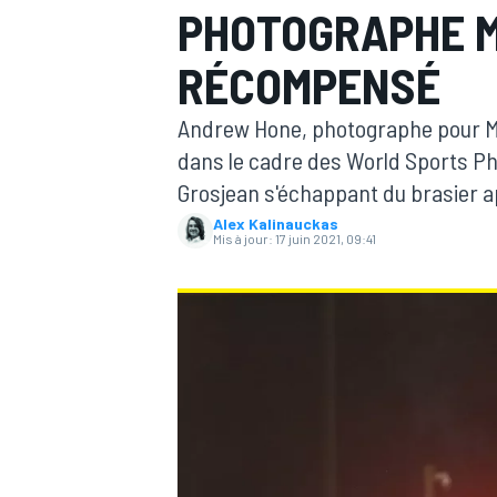
PHOTOGRAPHE 
RÉCOMPENSÉ
Andrew Hone, photographe pour Mo
dans le cadre des World Sports P
MOTOGP
Grosjean s'échappant du brasier a
Alex Kalinauckas
Mis à jour:
17 juin 2021, 09:41