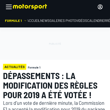
FORMULE 1
ACCUEIL
NEWS
GALERIES PHOTO
VIDÉOS
CALENDRIER
R
ACTUALITÉS
Formule 1
DÉPASSEMENTS : LA
MODIFICATION DES RÈGLES
POUR 2019 A ÉTÉ VOTÉE !
Lors d'un vote de dernière minute, la Commission
F1 a accepté la modification pour 2019 du package