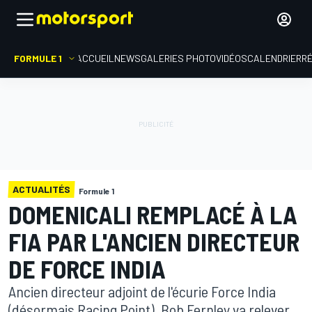
FORMULE 1
ACCUEIL
NEWS
GALERIES PHOTO
VIDÉOS
CALENDRIER
R
ACTUALITÉS
Formule 1
DOMENICALI REMPLACÉ À LA
FIA PAR L'ANCIEN DIRECTEUR
DE FORCE INDIA
Ancien directeur adjoint de l'écurie Force India
(désormais Racing Point), Bob Fernley va relever