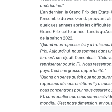
américaine."
L'an dernier, le Grand Prix des États
l'ensemble du week-end, prouvant ains
quelques années après les difficultés
Grand Prix cette année, tandis qu'Aus
AUTRES CHAMPIONNATS
de la saison 2022.
"Quand vous repensez à il y a trois ans, 
Prix. Aujourd'hui, nous sommes dans un
fermés"
, se réjouit Domenicali.
"Cela v
représenter pour la F1. Nous ressentons
pays. C'est une grosse opportunité."
"Quand on pense au fait que nous aurons
rappelons où nous en étions il y a que
nous concentrons pour nous assurer qu'i
F1, sans oublier que nous sommes évi
mondial. C'est notre dimension, et nous 