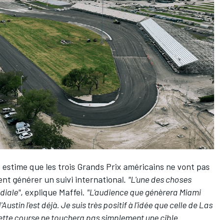
 estime que les trois Grands Prix américains ne vont pas
nt générer un suivi international.
"L'une des choses
diale"
, explique Maffei.
"L'audience que génèrera Miami
ustin l'est déjà. Je suis très positif à l'idée que celle de Las
tte course ne touchera pas simplement une cible