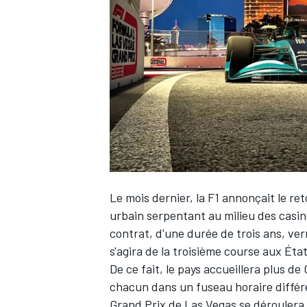
WRC
Le mois dernier, la F1 annonçait le re
urbain serpentant au milieu des casi
contrat, d'une durée de trois ans, verr
WEC
s'agira de la troisième course aux Éta
De ce fait, le pays accueillera plus d
chacun dans un fuseau horaire différen
Grand Prix de Las Vegas se déroulera