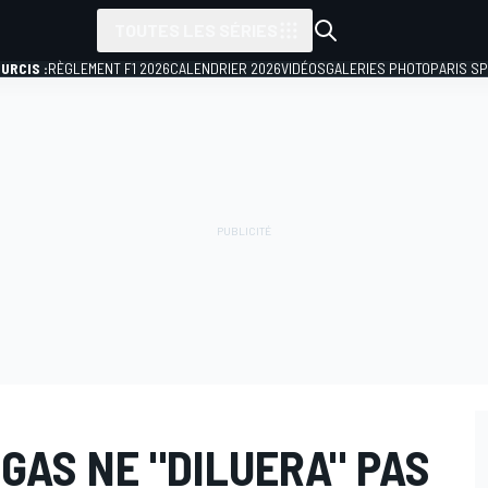
TOUTES LES SÉRIES
URCIS :
RÈGLEMENT F1 2026
CALENDRIER 2026
VIDÉOS
GALERIES PHOTO
PARIS S
EGAS NE "DILUERA" PAS