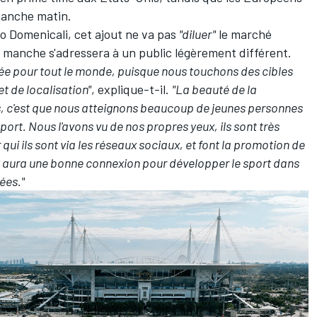
manche matin.
no Domenicali, cet ajout ne va pas
"diluer"
le marché
 manche s'adressera à un public légèrement différent.
outée pour tout le monde, puisque nous touchons des cibles
t de localisation"
, explique-t-il.
"La beauté de la
s, c'est que nous atteignons beaucoup de jeunes personnes
ort. Nous l'avons vu de nos propres yeux, ils sont très
r qui ils sont via les réseaux sociaux, et font la promotion de
l y aura une bonne connexion pour développer le sport dans
ées."