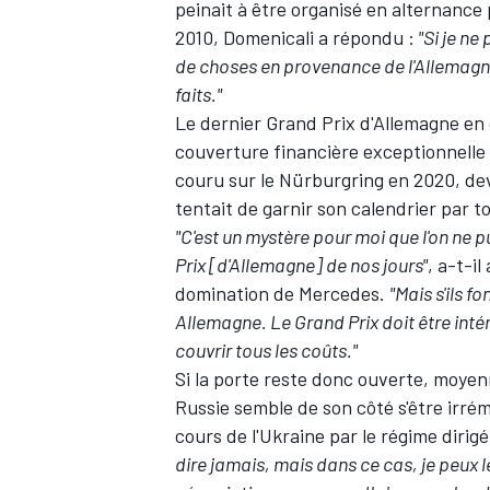
peinait à être organisé en alternance
2010, Domenicali a répondu :
"Si je ne
de choses en provenance de l'Allemagne. 
faits."
Le dernier Grand Prix d'Allemagne en 
AUTRES CHAMPIONNATS
couverture financière exceptionnelle
couru sur le Nürburgring en 2020, deva
tentait de garnir son calendrier par t
"C'est un mystère pour moi que l'on ne 
Prix [d'Allemagne] de nos jours"
, a-t-i
domination de Mercedes.
"Mais s'ils 
Allemagne. Le Grand Prix doit être int
couvrir tous les coûts."
Si la porte reste donc ouverte, moyenn
Russie semble de son côté s'être irré
cours de l'Ukraine par le régime dirig
dire jamais, mais dans ce cas, je peux 