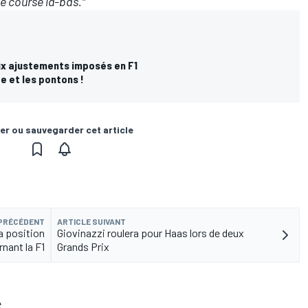
de course là-bas."
x ajustements imposés en F1
ge et les pontons !
er ou sauvegarder cet article
 PRÉCÉDENT
ARTICLE SUIVANT
sa position
Giovinazzi roulera pour Haas lors de deux
nant la F1
Grands Prix
S