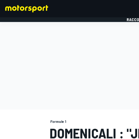
RACCO
FORMULE 1
Formule 1
DOMENICALI : "