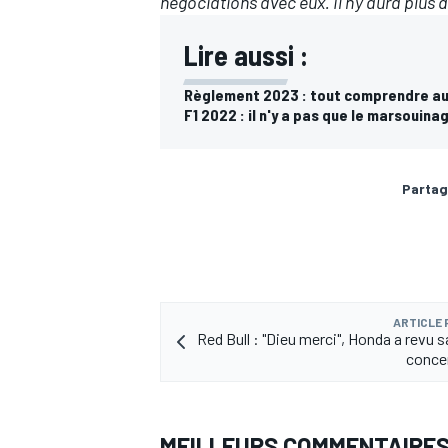
négociations avec eux. Il n'y aura plus 
Lire aussi :
Règlement 2023 : tout comprendre au
F1 2022 : il n'y a pas que le marsouina
Partag
ARTICLE
Red Bull : "Dieu merci", Honda a revu 
concer
MEILLEURS COMMENTAIRE