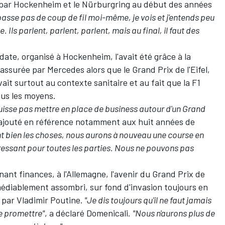
 par
Hockenheim
et le
Nürburgring
au début des années
 passe pas de coup de fil moi-même, je vois et j'entends peu
Ils parlent, parlent, parlent, mais au final, il faut des
date, organisé à Hockenheim, l'avait été grâce à la
 assurée par
Mercedes
alors que le Grand Prix de l'Eifel,
it surtout au contexte sanitaire et au fait que la F1
ous les moyens.
puisse pas mettre en place de business autour d'un Grand
l ajouté en référence notamment aux huit années de
font bien les choses, nous aurons à nouveau une course en
éressant pour toutes les parties. Nous ne pouvons pas
ant finances, à l'Allemagne, l'avenir du Grand Prix de
médiablement assombri, sur fond d'invasion toujours en
é par Vladimir Poutine.
"Je dis toujours qu'il ne faut jamais
le promettre"
, a déclaré Domenicali.
"Nous n'aurons plus de